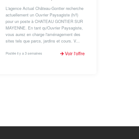
L'agence Actual Château-Gontier recherche
actuellement un Ouvrier Paysagiste (h/f)
pour un poste à CHATEAU GONTIER SUR
MAYENNE. En tant qu'Ouvrier Paysagiste,
vous aurez en charge l'aménagement des
sites tels que parcs, jardins et cours. V...
Voir l'offre
Postée il y a 3 semaines