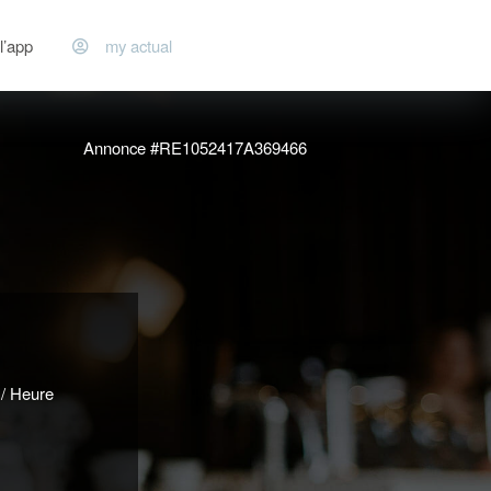
l’app
my actual
Annonce #RE1052417A369466
/ Heure