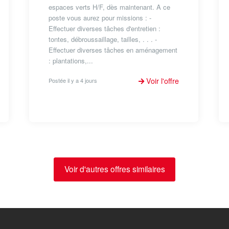
espaces verts H/F, dès maintenant. A ce
poste vous aurez pour missions : -
Effectuer diverses tâches d'entretien :
tontes, débroussaillage, tailles, . . . -
Effectuer diverses tâches en aménagement
: plantations,...
Voir l'offre
Postée il y a 4 jours
Voir d'autres offres similaires