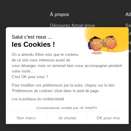
À propos
Al
Découvrez Actual group
Sa
Rejoindre Actual
L'A
Salut c'est nous ...
On parle de nous
Es
les Cookies !
Mentions légales
Pa
On a attendu d'être sûrs que le contenu
CGU
de ce site vous intéresse avant de
vous déranger, mais on aimerait bien vous accompagner pendant
Données personnelles
votre visite...
C'est OK pour vous ?
Pour modifier vos préférences par la suite, cliquez sur le lien
'Préférences de cookies' situé dans le pied de page.
Lire la politique de confidentialité
Consentements certifiés par
Non merci
Je choisis
OK pour moi
Axeptio consent
Plateforme de Gestion du Consentement : Personnalisez vos Optio