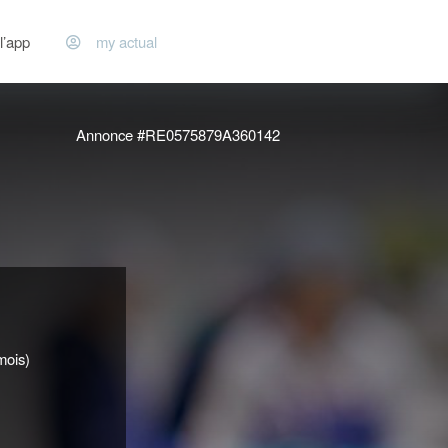
l’app
my actual
Annonce #RE0575879A360142
mois)