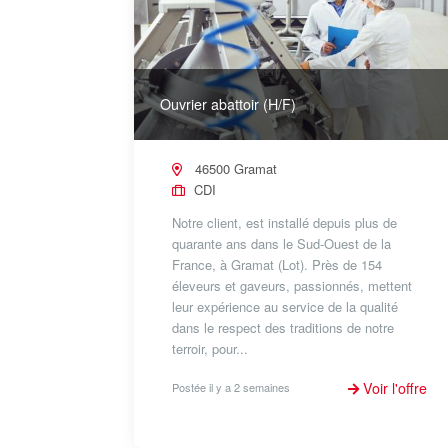
Ouvrier abattoir (H/F)
46500 Gramat
CDI
Notre client, est installé depuis plus de
quarante ans dans le Sud-Ouest de la
France, à Gramat (Lot). Près de 154
éleveurs et gaveurs, passionnés, mettent
leur expérience au service de la qualité
dans le respect des traditions de notre
terroir, pour...
Voir l'offre
Postée il y a 2 semaines