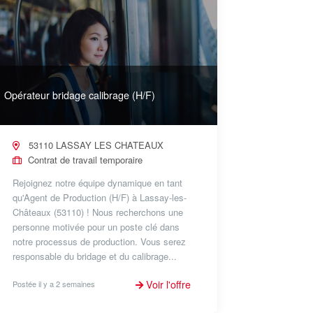
Opérateur bridage calibrage (H/F)
53110 LASSAY LES CHATEAUX
Contrat de travail temporaire
Rejoignez notre équipe dynamique en tant
qu'Agent de Production (H/F) à Lassay-les-
Châteaux (53110) ! Nous recherchons une
personne motivée pour un poste clé dans
notre processus de production. Vous serez
responsable du bridage et du calibrage...
Voir l'offre
Postée il y a 2 semaines