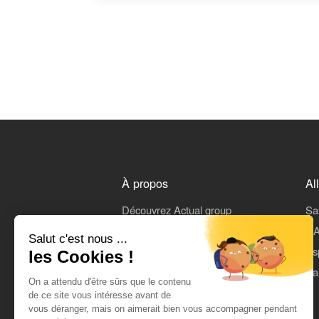
À propos
Al
Découvrez Actual group
Sa
Rejoindre Actual
L'A
Salut c'est nous ...
On parle de nous
Es
les Cookies !
Mentions légales
Pa
On a attendu d'être sûrs que le contenu
CGU
de ce site vous intéresse avant de
vous déranger, mais on aimerait bien vous accompagner pendant
Données personnelles