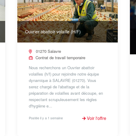
Ouvrier abattoir volaille (H/F)
01270 Salavre
Contrat de travail temporaire
Nous recherchons un Ouvrier abattoir
volailles (h/f) pour rejoindre notre équipe
dynamique à SALAVRE (01270). Vous
serez chargé de l'abattage et de la
préparation de volailles avant découpe, en
respectant scrupuleusement les règles
d'hygiène e...
Voir l'offre
Postée il y a 1 semaine