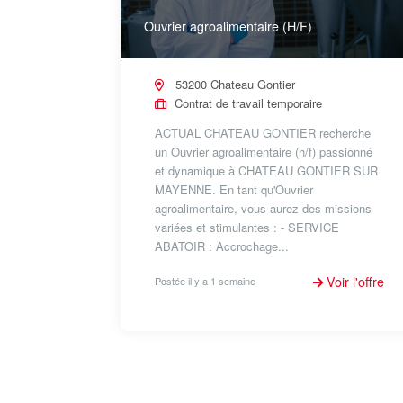
Ouvrier agroalimentaire (H/F)
53200 Chateau Gontier
Contrat de travail temporaire
ACTUAL CHATEAU GONTIER recherche
un Ouvrier agroalimentaire (h/f) passionné
et dynamique à CHATEAU GONTIER SUR
MAYENNE. En tant qu'Ouvrier
agroalimentaire, vous aurez des missions
variées et stimulantes : - SERVICE
ABATOIR : Accrochage...
Voir l'offre
Postée il y a 1 semaine