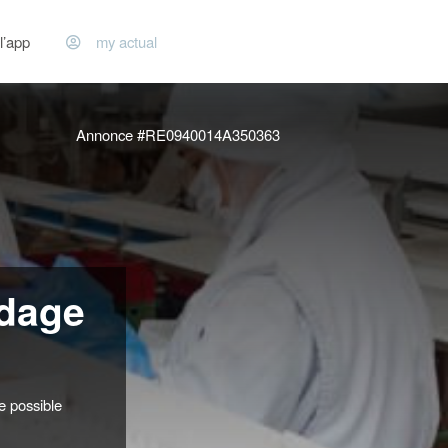
l’app
my actual
Annonce #RE0940014A350363
idage
 possible