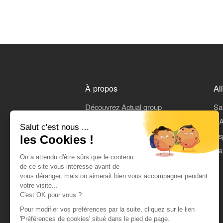
À propos
Al
Découvrez Actual group
Sa
Rejoindre Actual
L'A
Salut c'est nous ...
On parle de nous
Es
les Cookies !
Mentions légales
Pa
On a attendu d'être sûrs que le contenu
CGU
de ce site vous intéresse avant de
vous déranger, mais on aimerait bien vous accompagner pendant
Données personnelles
votre visite...
C'est OK pour vous ?
Pour modifier vos préférences par la suite, cliquez sur le lien
'Préférences de cookies' situé dans le pied de page.