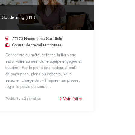
Soudeur tig (H/F)
27170 Nassandres Sur Risle
Contrat de travail temporaire
Donner vie au métal et faites briller votre
savoir-faire au sein d'une équipe engagée et
soudée ! Sur le poste de soudeur, à partir
de consignes, plans ou gabarits, vous
serez en charge de : - Préparer les pièces,
régler le poste de soudu...
Voir l'offre
Postée il y a 2 semaines