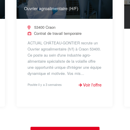
Ouvrier agroalimentaire (H/F)
53400 Craon
Contrat de travail temporaire
ACTUAL CHÂTEAU-GONTIER recrute un
Ouvrier agroalimentaire (h/f) à Craon 53400.
Ce poste au sein d'une industrie agro-
alimentaire spécialiste de la volaille offre
une opportunité unique d'intégrer une équipe
dynamique et motivée. Vos mis...
Voir l'offre
Postée il y a 3 semaines