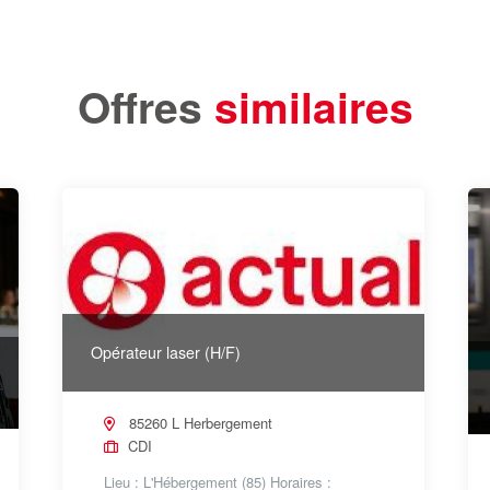
Offres
similaires
Opérateur laser (H/F)
85260 L Herbergement
CDI
Lieu : L'Hébergement (85) Horaires :