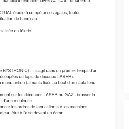
, mutuelle intérimaire, Livret ACTUAL rémunéré à
 ACTUAL étudie à compétences égales, toutes
ituation de handicap.
alisée en tôlerie.
BYSTRONIC) : il s’agit dans un premier temps d’un
s découpées du tapis de découpe LASER).
la manutention (aimants fixés au bout d’un câble tenu
notamment sur les découpes LASER au GAZ : brosser la
ou d’une meuleuse.
ancer les ordres de fabrication sur les machines
teur, être à l’aise devant un écran.