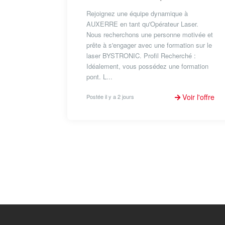
Rejoignez une équipe dynamique à
AUXERRE en tant qu'Opérateur Laser.
Nous recherchons une personne motivée et
prête à s'engager avec une formation sur le
laser BYSTRONIC. Profil Recherché :
Idéalement, vous possédez une formation
pont. L...
Voir l'offre
Postée il y a 2 jours