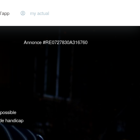
l’app
my actual
Annonce #RE0727830A316760
possible
 de handicap