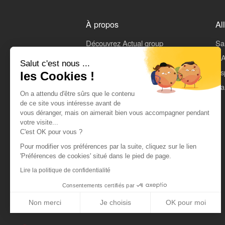
À propos
Al
Découvrez Actual group
Sa
Rejoindre Actual
L'A
Salut c'est nous ...
On parle de nous
Es
les Cookies !
Mentions légales
Pa
On a attendu d'être sûrs que le contenu
CGU
de ce site vous intéresse avant de
vous déranger, mais on aimerait bien vous accompagner pendant
Données personnelles
votre visite...
C'est OK pour vous ?
Pour modifier vos préférences par la suite, cliquez sur le lien
'Préférences de cookies' situé dans le pied de page.
Lire la politique de confidentialité
Consentements certifiés par
Non merci
Je choisis
OK pour moi
Axeptio consent
Plateforme de Gestion du Consentement : Personnalisez vos Optio