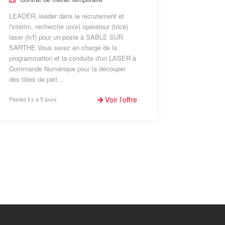
LEADER, leader dans le recrutement et
l'intérim, recherche un(e) opérateur (trice)
laser (h/f) pour un poste à SABLE SUR
SARTHE.Vous serez en charge de la
programmation et la conduite d'un LASER à
Commande Numérique pour la découper
des tôles de peti...
Voir l'offre
Postée il y a 5 jours