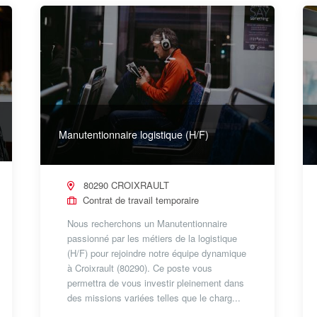
Manutentionnaire logistique (H/F)
80290 CROIXRAULT
Contrat de travail temporaire
Nous recherchons un Manutentionnaire
passionné par les métiers de la logistique
(H/F) pour rejoindre notre équipe dynamique
à Croixrault (80290). Ce poste vous
permettra de vous investir pleinement dans
des missions variées telles que le charg...