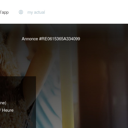
l’app
my actual
Annonce #RE0615365A334099
ine)
/ Heure