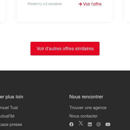
Voir l'offre
Postée il y a 2 semaines
Voir d'autres offres similaires
ler plus loin
Nous rencontrer
muel Tual
Trouver une agence
ctual'ité
Nous contacter
pace presse