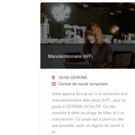
Manutentionnaire (H/F)
33720 CERONS
Contrat de travail temporaire
Votre agence Actual est à la recherche d'un
manutentionnaire aide plieur (H/F) pour un
poste à CERONS 33720 FR. Ce rôle
consiste à aider au pliage de tôles et à la
manutention. Ce poste est à pourvoir dès
que possible, avec un régime de travail à
te...