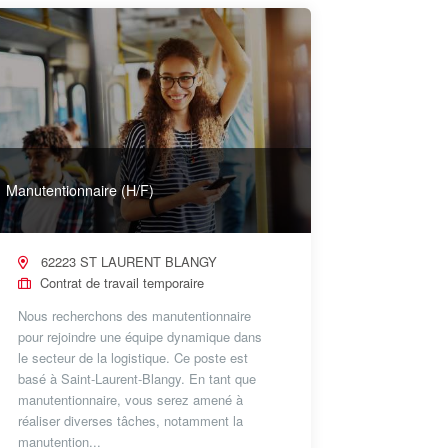
Manutentionnaire (H/F)
62223 ST LAURENT BLANGY
Contrat de travail temporaire
Nous recherchons des manutentionnaire
pour rejoindre une équipe dynamique dans
le secteur de la logistique. Ce poste est
basé à Saint-Laurent-Blangy. En tant que
manutentionnaire, vous serez amené à
réaliser diverses tâches, notamment la
manutention...