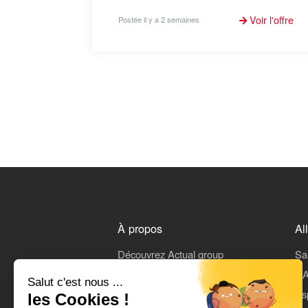
Voir l'offre
Postée il y a 2 semaines
À propos
Al
Découvrez Actual group
Sa
Rejoindre Actual
L'A
Salut c'est nous ...
On parle de nous
Es
les Cookies !