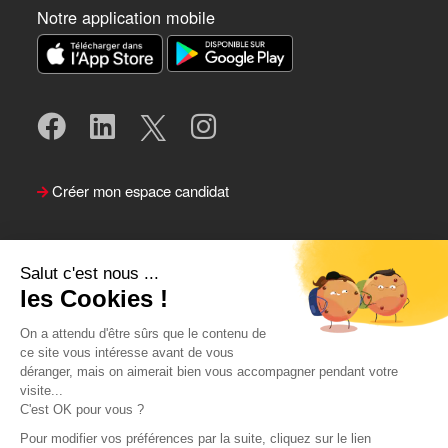
Notre application mobile
Créer mon espace candidat
Salut c'est nous ...
les Cookies !
On a attendu d'être sûrs que le contenu de
ce site vous intéresse avant de vous
déranger, mais on aimerait bien vous accompagner pendant votre
visite...
Suivre le Team Actual
C'est OK pour vous ?
Pour modifier vos préférences par la suite, cliquez sur le lien