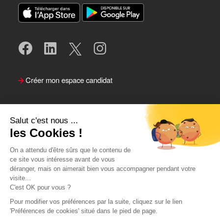
Créer mon espace candidat
Salut c'est nous ...
les Cookies !
On a attendu d'être sûrs que le contenu de
ce site vous intéresse avant de vous
déranger, mais on aimerait bien vous accompagner pendant votre
visite...
Suivre le Team Actual
C'est OK pour vous ?
Pour modifier vos préférences par la suite, cliquez sur le lien
'Préférences de cookies' situé dans le pied de page.