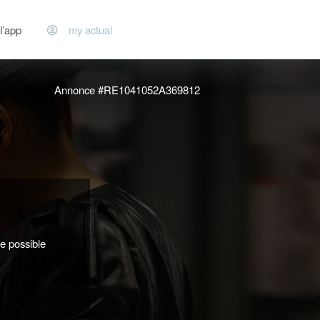
l’app
my actual
Annonce #RE1041052A369812
 possible