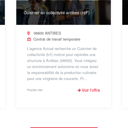
Cuisinier en collectivité antibes (H/F)
06600 ANTIBES
Contrat de travail temporaire
L'agence Actual recherche un Cuisinier de
collectivité (h/f) motivé pour rejoindre une
structure à Antibes (06600). Vous intégrez
un environnement autonome où vous aurez
la responsabilité de la production culinaire
pour une vingtaine de couverts. Pr...
Voir l'offre
Postée hier