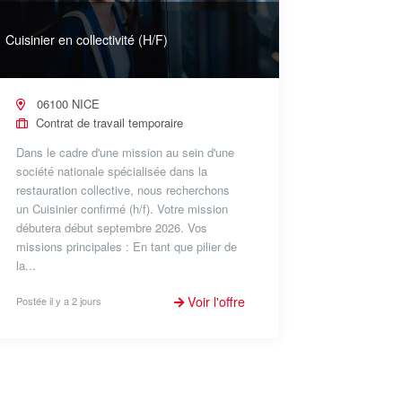
Cuisinier en collectivité (H/F)
06100 NICE
Contrat de travail temporaire
Dans le cadre d'une mission au sein d'une
société nationale spécialisée dans la
restauration collective, nous recherchons
un Cuisinier confirmé (h/f). Votre mission
débutera début septembre 2026. Vos
missions principales : En tant que pilier de
la...
Voir l'offre
Postée il y a 2 jours