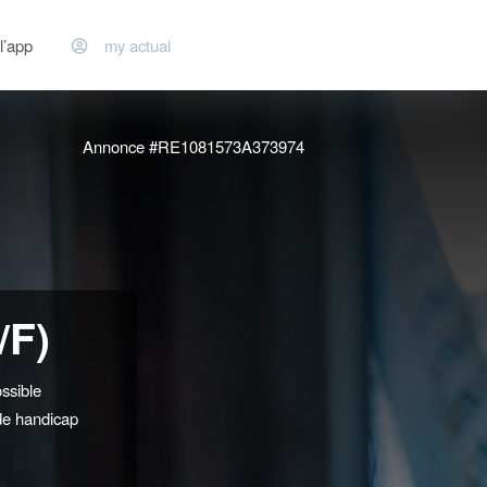
l’app
my actual
Annonce #RE1081573A373974
/F)
ssible
de handicap