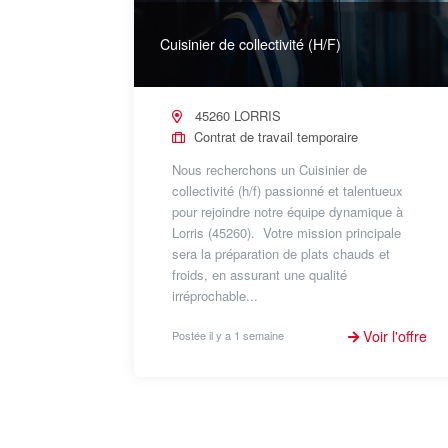
Cuisinier de collectivité (H/F)
45260 LORRIS
Contrat de travail temporaire
Nous recherchons un Cuisinier de
collectivité (h/f) passionné et talentueux
pour rejoindre notre équipe dynamique à
Lorris (45260). Votre mission principale
sera la préparation de plats chauds et
froids, en assurant une qualité
irréprochable...
Voir l'offre
Postée il y a 1 semaine