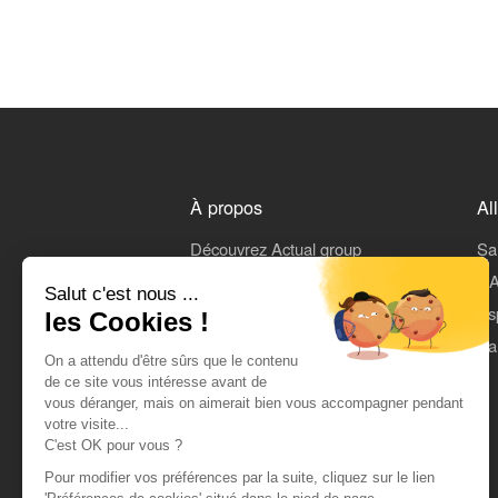
À propos
Al
Découvrez Actual group
Sa
Rejoindre Actual
L'A
Salut c'est nous ...
On parle de nous
Es
les Cookies !
Mentions légales
Pa
On a attendu d'être sûrs que le contenu
CGU
de ce site vous intéresse avant de
vous déranger, mais on aimerait bien vous accompagner pendant
Données personnelles
votre visite...
C'est OK pour vous ?
Pour modifier vos préférences par la suite, cliquez sur le lien