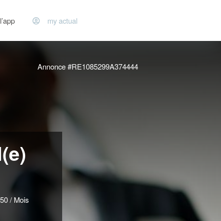
l’app
my actual
Annonce #RE1085299A374444
(e)
50 / Mois