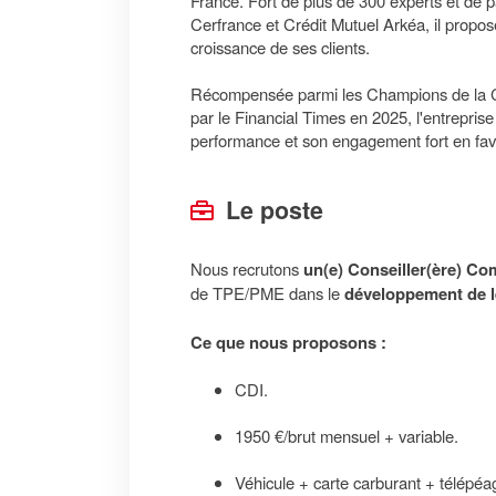
France. Fort de plus de 300 experts et de 
Cerfrance et Crédit Mutuel Arkéa, il propos
croissance de ses clients.
Récompensée parmi les Champions de la Cr
par le Financial Times en 2025, l'entrepri
performance et son engagement fort en faveu
Le poste
Nous recrutons
un(e) Conseiller(ère) Co
de TPE/PME dans le
développement de le
Ce que nous proposons :
CDI.
1950 €/brut mensuel + variable.
Véhicule + carte carburant + télépéa