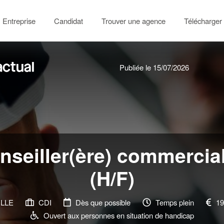
Entreprise
Candidat
Trouver une agence
Télécharger 
Publiée le 15/07/2026
nseiller(ère) commercial
(H/F)
ILLE
CDI
Dès que possible
Temps plein
19
Ouvert aux personnes en situation de handicap