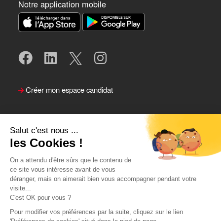
Notre application mobile
Créer mon espace candidat
Salut c'est nous ...
les Cookies !
On a attendu d'être sûrs que le contenu de
ce site vous intéresse avant de vous
déranger, mais on aimerait bien vous accompagner pendant votre
visite...
Suivre le Team Actual
C'est OK pour vous ?
Pour modifier vos préférences par la suite, cliquez sur le lien