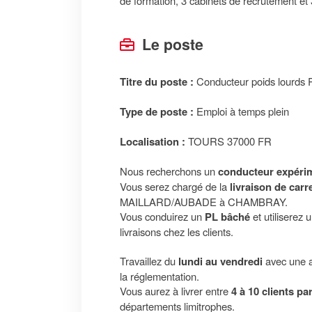
de formation, 3 cabinets de recrutement et 
Le poste
Titre du poste :
Conducteur poids lourds 
Type de poste :
Emploi à temps plein
Localisation :
TOURS 37000 FR
Nous recherchons un
conducteur expéri
Vous serez chargé de la
livraison de carr
MAILLARD/AUBADE à CHAMBRAY.
Vous conduirez un
PL bâché
et utiliserez 
livraisons chez les clients.
Travaillez du
lundi au vendredi
avec une a
la réglementation.
Vous aurez à livrer entre
4 à 10 clients pa
départements limitrophes.