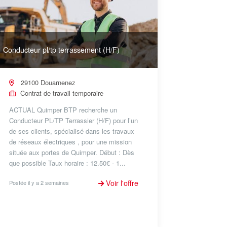
Conducteur pl/tp terrassement (H/F)
29100 Douarnenez
Contrat de travail temporaire
ACTUAL Quimper BTP recherche un
Conducteur PL/TP Terrassier (H/F) pour l’un
de ses clients, spécialisé dans les travaux
de réseaux électriques , pour une mission
située aux portes de Quimper. Début : Dès
que possible Taux horaire : 12.50€ - 1...
Voir l'offre
Postée il y a 2 semaines