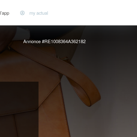
l’app
my actual
Annonce #RE1008364A362182