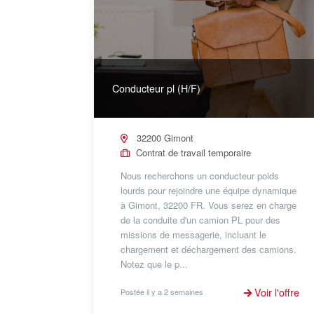
Conducteur pl (H/F)
32200 Gimont
Contrat de travail temporaire
Nous recherchons un conducteur poids
lourds pour rejoindre une équipe dynamique
à Gimont, 32200 FR. Vous serez en charge
de la conduite d'un camion PL pour des
missions de messagerie, incluant le
chargement et déchargement des camions.
Notez que le p...
Voir l'offre
Postée il y a 2 semaines