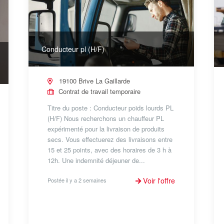
Conducteur pl (H/F)
19100 Brive La Gaillarde
Contrat de travail temporaire
Titre du poste : Conducteur poids lourds PL
(H/F) Nous recherchons un chauffeur PL
expérimenté pour la livraison de produits
secs. Vous effectuerez des livraisons entre
15 et 25 points, avec des horaires de 3 h à
12h. Une indemnité déjeuner de...
Voir l'offre
Postée il y a 2 semaines