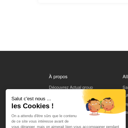
À propos
Al
Découvrez Actual group
Sa
Rejoindre Actual
L'A
Salut c'est nous ...
On parle de nous
Es
les Cookies !
Mentions légales
Pa
On a attendu d'être sûrs que le contenu
CGU
de ce site vous intéresse avant de
vous déranger, mais on aimerait bien vous accompagner pendant