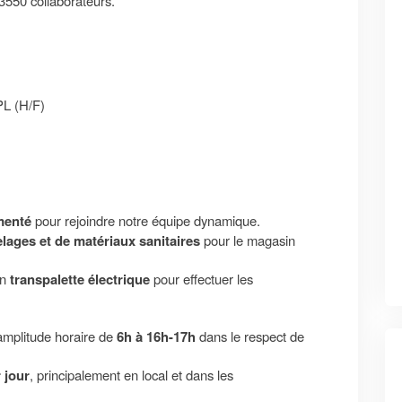
3550 collaborateurs.
PL (H/F)
menté
pour rejoindre notre équipe dynamique.
elages et de matériaux sanitaires
pour le magasin
un
transpalette électrique
pour effectuer les
mplitude horaire de
6h à 16h-17h
dans le respect de
r jour
, principalement en local et dans les