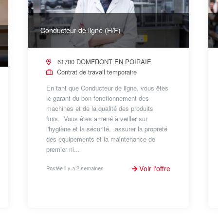
Conducteur de ligne (H/F)
61700 DOMFRONT EN POIRAIE
Contrat de travail temporaire
En tant que Conducteur de ligne, vous êtes
le garant du bon fonctionnement des
machines et de la qualité des produits
finis. Vous êtes amené à veiller sur
l'hygiène et la sécurité, assurer la propreté
des équipements et la maintenance de
premier ni...
Voir l'offre
Postée il y a 2 semaines