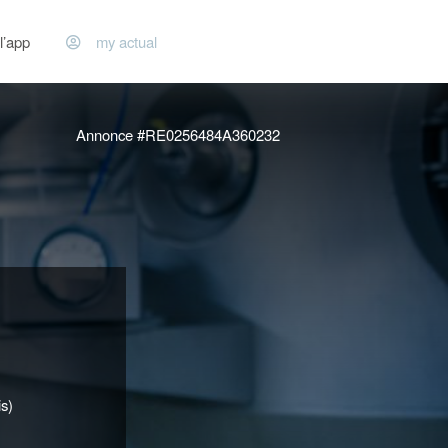
l’app
my actual
Annonce #RE0256484A360232
s)