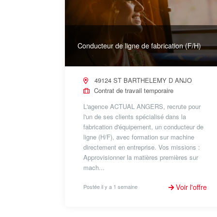
Conducteur de ligne de fabrication (F/H)
49124 ST BARTHELEMY D ANJO
Contrat de travail temporaire
L'agence ACTUAL ANGERS, recrute pour
l'un de ses clients spécialisé dans la
fabrication d'équipement, un conducteur de
ligne (H/F), avec formation sur machine
directement en entreprise. Vos missions :
Approvisionner la matières premières sur
mach...
Voir l'offre
Postée il y a 1 semaine