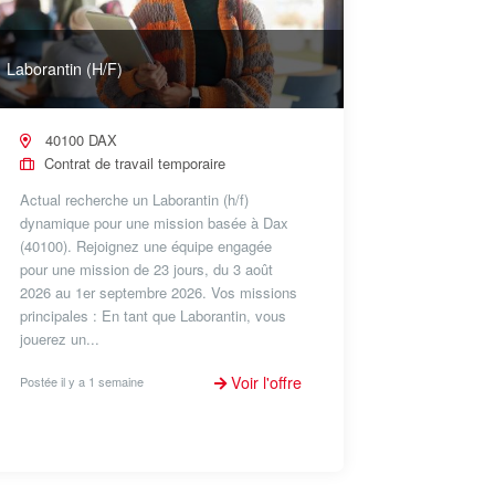
Laborantin (H/F)
40100 DAX
Contrat de travail temporaire
Actual recherche un Laborantin (h/f)
dynamique pour une mission basée à Dax
(40100). Rejoignez une équipe engagée
pour une mission de 23 jours, du 3 août
2026 au 1er septembre 2026. Vos missions
principales : En tant que Laborantin, vous
jouerez un...
Voir l'offre
Postée il y a 1 semaine