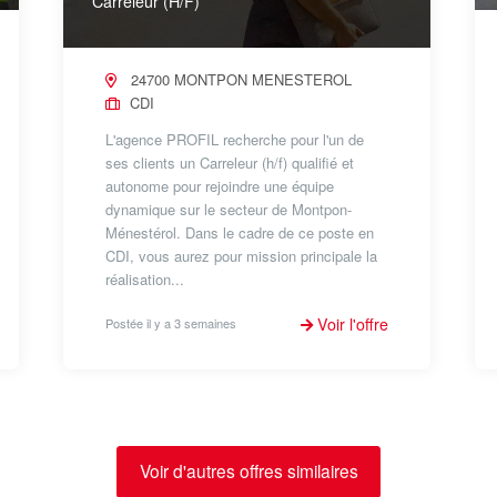
Carreleur (H/F)
24700 MONTPON MENESTEROL
CDI
L'agence PROFIL recherche pour l'un de
ses clients un Carreleur (h/f) qualifié et
autonome pour rejoindre une équipe
dynamique sur le secteur de Montpon-
Ménestérol. Dans le cadre de ce poste en
CDI, vous aurez pour mission principale la
réalisation...
Voir l'offre
Postée il y a 3 semaines
Voir d'autres offres similaires