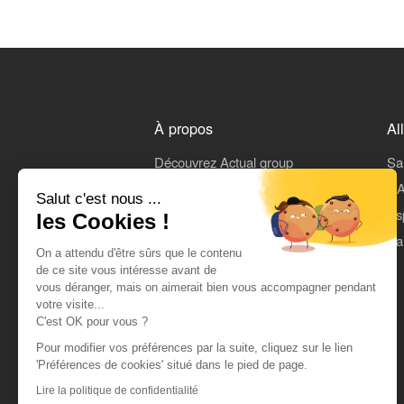
À propos
Al
Découvrez Actual group
Sa
Rejoindre Actual
L'A
Salut c'est nous ...
On parle de nous
Es
les Cookies !
Mentions légales
Pa
On a attendu d'être sûrs que le contenu
CGU
de ce site vous intéresse avant de
vous déranger, mais on aimerait bien vous accompagner pendant
Données personnelles
votre visite...
C'est OK pour vous ?
Pour modifier vos préférences par la suite, cliquez sur le lien
'Préférences de cookies' situé dans le pied de page.
Lire la politique de confidentialité