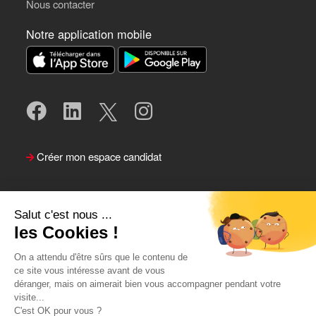
Nous contacter
Notre application mobile
Créer mon espace candidat
Salut c'est nous ...
les Cookies !
On a attendu d'être sûrs que le contenu de
ce site vous intéresse avant de vous
déranger, mais on aimerait bien vous accompagner pendant votre
visite...
Suivre le Team Actual
C'est OK pour vous ?