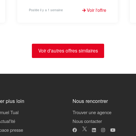
Voir l'offre
Postée il y a 1 semaine
Voir d'autres offres similaires
ler plus loin
Nous rencontrer
muel Tual
Trouver une agence
ctual'ité
Nous contacter
pace presse