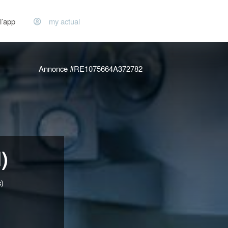
l’app
my actual
Annonce #RE1075664A372782
)
s)