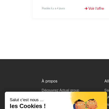
Voir l'offre
Postée il y a 4 jours
À propos
Al
Découvrez Actual group
Sa
Rejoindre Actual
L'A
Salut c'est nous ...
On parle de nous
Es
les Cookies !