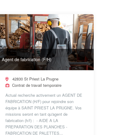
Agent de fabrication (F/H)
42830 St Priest La Prugne
Contrat de travail temporaire
Actual recherche activement un AGENT DE
FABRICATION (H/F) pour rejoindre son
équipe à SAINT PRIEST LA PRUGNE. Vos
missions seront en tant qu'agent de
fabrication (h/f) : - AIDE A LA
PREPARATION DES PLANCHES -
FABRICATION DE PALETTES...