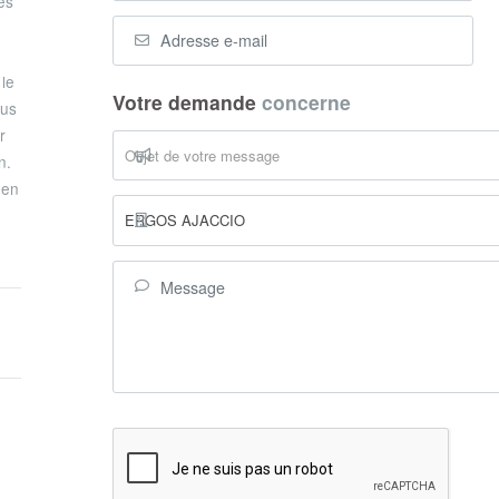
es
le
Votre demande
concerne
ous
r
Objet de votre message
n.
 en
ERGOS AJACCIO