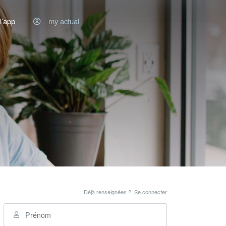
l’app
my actual
Déjà renseignées ?
Se connecter