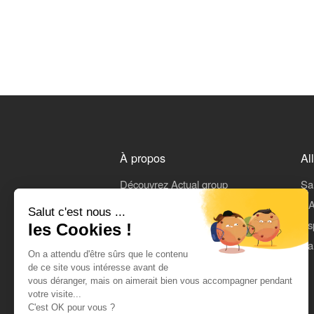
À propos
Al
Découvrez Actual group
Sa
Rejoindre Actual
L'A
Salut c'est nous ...
On parle de nous
Es
les Cookies !
Mentions légales
Pa
On a attendu d'être sûrs que le contenu
CGU
de ce site vous intéresse avant de
vous déranger, mais on aimerait bien vous accompagner pendant
Données personnelles
votre visite...
C'est OK pour vous ?