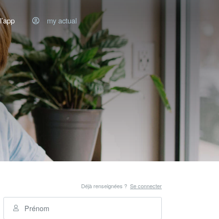
l’app
my actual
Déjà renseignées ?
Se connecter