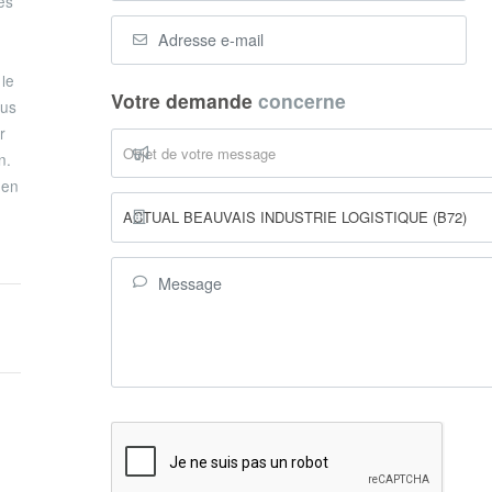
es
le
Votre demande
concerne
ous
r
Objet de votre message
n.
 en
ACTUAL BEAUVAIS INDUSTRIE LOGISTIQUE (B72)