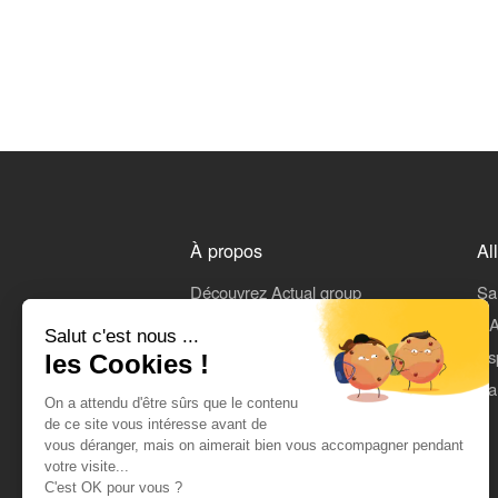
À propos
Al
Découvrez Actual group
Sa
Rejoindre Actual
L'A
Salut c'est nous ...
On parle de nous
Es
les Cookies !
Mentions légales
Pa
On a attendu d'être sûrs que le contenu
CGU
de ce site vous intéresse avant de
vous déranger, mais on aimerait bien vous accompagner pendant
Données personnelles
votre visite...
C'est OK pour vous ?