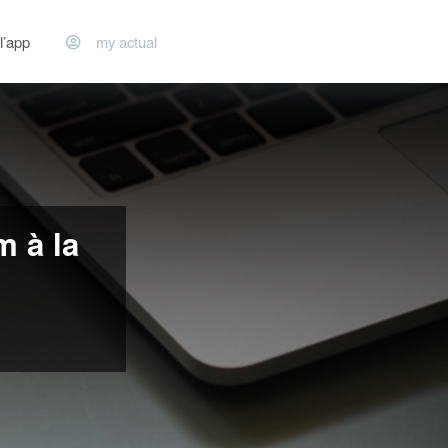
l’app
my actual
m à la