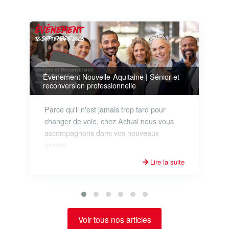
L
Évènement Nouvelle-Aquitaine | Sénior et
reconversion professionnelle
Parce qu'il n'est jamais trop tard pour
changer de voie, chez Actual nous vous
accompagnons dans vos nouveaux
projets.
Lire la suite
Voir tous nos articles